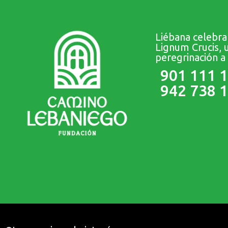
Liébana celebra
Lignum Crucis, 
peregrinación a
901 111 
942 738 